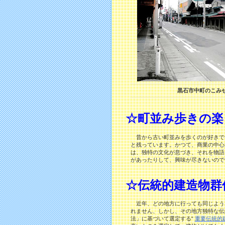
黒石市中町のこみ
☆町並み歩きの楽
昔から古い町並みを歩くのが好きで
と残っています。かつて、商業の中心
は、独特の文化が息づき、それを物語
があったりして、興味が尽きないので
☆伝統的建造物群
近年、どの地方に行っても同じよう
れません、しかし、その地方独特な伝
法」に基づいて選定する“
重要伝統的