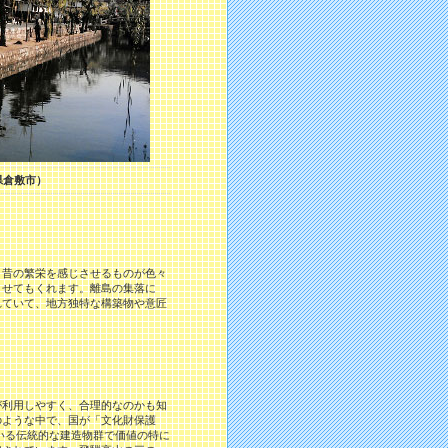
県倉敷市）
昔の繁栄を感じさせるものが色々
させてもくれます。離島の集落に
れていて、地方独特な構築物や意匠
利用しやすく、合理的なのかも知
のような中で、国が「文化財保護
いる伝統的な建造物群で価値の特に