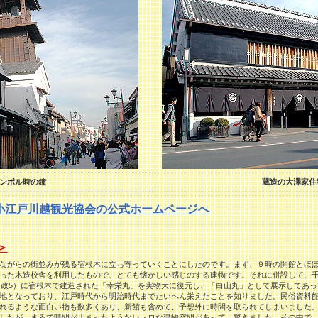
ンボル時の鐘
蔵造の大澤家住
小江戸川越観光協会の公式ホームページへ
＞
ながらの街並みが残る宿根木に立ち寄っていくことにしたのです。まず、９時の開館とほぼ
った木造校舎を利用したもので、とても懐かしい感じのする建物です。それに併設して、
（安政5）に宿根木で建造された「幸栄丸」を実物大に復元し、「白山丸」として展示してあ
地となっており、江戸時代から明治時代までたいへん栄えたことを知りました。民俗資料
れるような面白い物も数多くあり、新館も含めて、予想外に時間を取られてしまいました
したが、まるで時間が止まったようなレトロな建物空間があって、驚きました。その中で