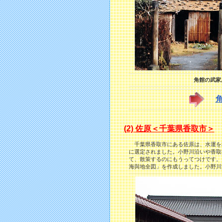
角館の武家
(2) 佐原＜千葉県香取市＞
千葉県香取市にある佐原は、水運を利
に選定されました。小野川沿いや香取街
て、散策するのにもうってつけです。
海與地全図」を作成しました。小野川