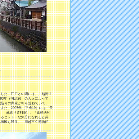
へ
ました。江戸との間には、川越街道
93年（明治26）の大火によって、
蔵造りの商家が軒を連ねていて、
また、2007年（平成19）には「美
鐘、「蔵造り資料館」、「山崎美術
みるとレトロな気分になれると共
丸御殿も残り、「川越市立博物館」