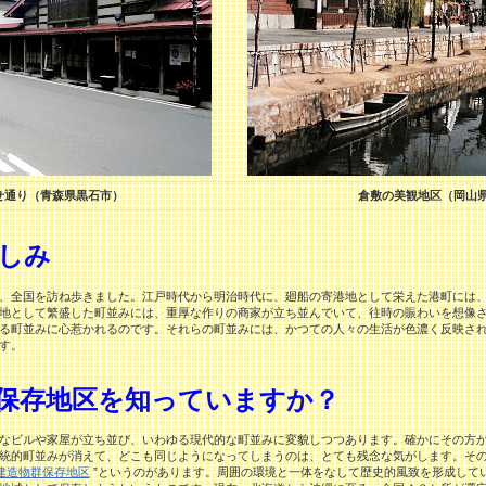
せ通り（青森県黒石市）
倉敷の美観地区（岡山
しみ
、全国を訪ね歩きました。江戸時代から明治時代に、廻船の寄港地として栄えた港町には、
地として繁盛した町並みには、重厚な作りの商家が立ち並んでいて、往時の賑わいを想像
る町並みに心惹かれるのです。それらの町並みには、かつての人々の生活が色濃く反映さ
す。
保存地区を知っていますか？
なビルや家屋が立ち並び、いわゆる現代的な町並みに変貌しつつあります。確かにその方が
統的町並みが消えて、どこも同じようになってしまうのは、とても残念な気がします。そ
建造物群保存地区
”というのがあります。周囲の環境と一体をなして歴史的風致を形成して