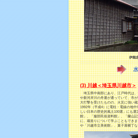
伊能
(3) 川越＜埼玉県川越市＞
埼玉県中南部にあり、江戸時代は、
や新河岸
川の舟運が通っていて、市が
大打撃を受けたものの、火災に強い蔵
1992年（平成4）に電柱・電線の地中
しい日本の歴史的風土100選」にも
館」、「服部民俗資料館」、「蘭山記
に、蔵造りについて学ぶこともできま
や「川越市立美術館」、菓子屋横丁な