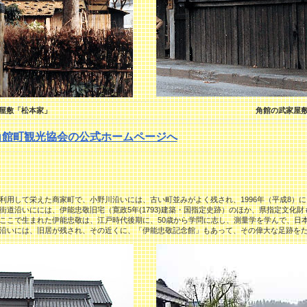
屋敷「松本家」
角館の武家屋
角館町観光協会の公式ホームページへ
用して栄えた商家町で、小野川沿いには、古い町並みがよく残され、1996年（平成8）に
道沿いにには、伊能忠敬旧宅（寛政5年(1793)建築・国指定史跡）のほか、県指定文化財
ここで生まれた伊能忠敬は、江戸時代後期に、50歳から学問に志し、測量学を学んで、日
沿いには、旧居が残され、その近くに、「伊能忠敬記念館」もあって、その偉大な足跡を