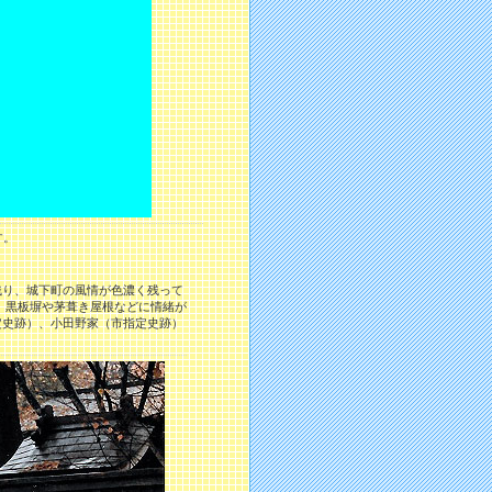
す。
り、城下町の風情が色濃く残って
、黒板塀や茅葺き屋根などに情緒が
定史跡）、小田野家（市指定史跡）