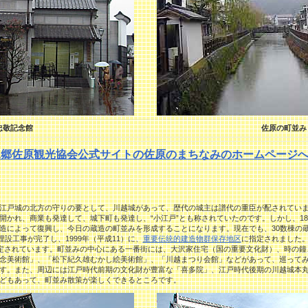
忠敬記念館
佐原の町並み
水郷佐原観光協会公式サイトの佐原のまちなみのホームページ
江戸城の北方の守りの要として、川越城があって、歴代の城主は譜代
の重臣が配されてい
開かれ、商業も発達して、城下町も発達し、“小江戸”とも称されていたのです。しかし、18
造によって復興し、今日の蔵造の町並みを形成することになります。現在でも、30数棟の
埋設工事が完了し、1999年（平成11）に、
重要伝統的建造物群保存地区
に指定されました。
選定されています。町並みの中心にある一番街には、大沢家住宅（国の重要文化財）、時の
念美術館」、「松下紀久雄むかし絵美術館」、「川越まつり会館」などがあって、巡って
す。また、周辺には江戸時代前期の文化財が豊富な「喜多院」、江戸時代後期の川越城本
どもあって、町並み散策が楽しくできるところです。