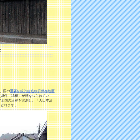
敷
、国の
重要伝統的建造物群保存地区
も8件（13棟）が軒をつらねてい
本全国の沿岸を実測し、「大日本沿
たどれます。