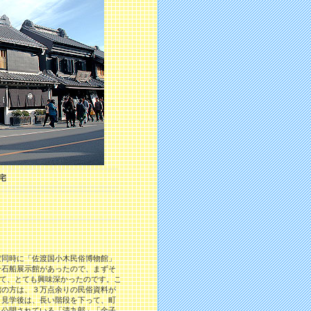
宅
同時に「佐渡国小木民俗博物館」
千石船展示館があったので、まずそ
って、とても興味深かったのです。こ
館の方は、３万点余りの民俗資料が
。見学後は、長い階段を下って、町
、公開されている「清九郎」「金子