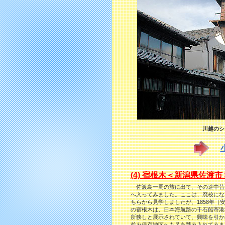
川越のシ
(4) 宿根木＜新潟県佐渡市
佐渡島一周の旅に出て、その途中昔
へ入ってみました。ここは、廃校にな
ちらから見学しましたが、1858年
の宿根木は、日本海航路の千石船寄港
所狭しと展示されていて、興味を引か
並み保存地区へも足を踏み入れてみま