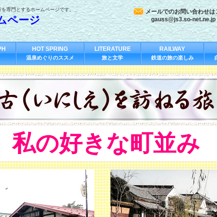
行を専門とするホームページです。
メールでのお問い合わせは
ムページ
gauss@js3.so-net.ne.jp
PH
HOT SPRING
LITERATURE
RAILWAY
温泉めぐりのススメ
旅と文学
鉄道の旅の楽しみ
私の好きな町並み