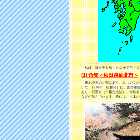
私は、日本中を旅したなかで色々な町
(1) 角館＜秋田県仙北市＞
東北地方の北部にあり、みちのくの
いて、1976年（昭和51）に、国の
重
あり、石黒家（市指定史跡）、青柳家
などが並んでいます。春には、古木の