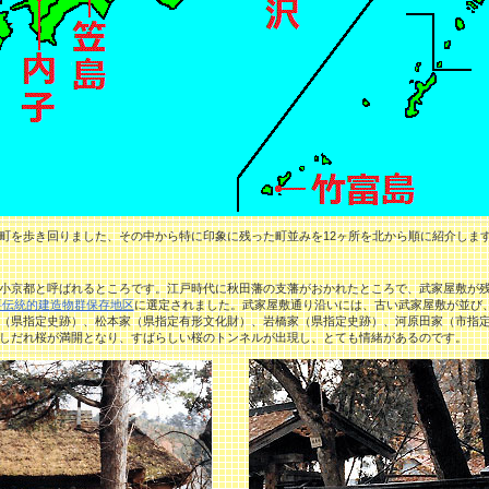
を歩き回りました、その中から特に印象に残った町並みを12ヶ所を北から順に紹介しま
小京都と呼ばれるところです。江戸時代に秋田藩の支藩がおかれたところで、武家屋敷が残
要伝統的建造物群保存地区
に選定されました。武家屋敷通り沿いには、古い武家屋敷が並び
（県指定史跡）、松本家（県指定有形文化財）、岩橋家（県指定史跡）、河原田家（市指
しだれ桜が満開となり、すばらしい桜のトンネルが出現し、とても情緒があるのです。